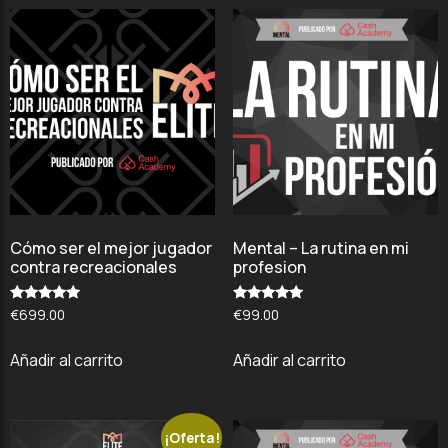
Cómo ser el mejor jugador
Mental – La rutina en mi
contra recreacionales
profesion
Valorado
Valorado
€
699.00
€
99.00
con
con
4.75
5.00
de 5
de 5
Añadir al carrito
Añadir al carrito
¡Oferta!