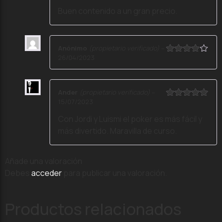
con
5
de 5
Buen contenido a un gran precio.
Anónimo
(propietario verificado)
–
26/04/2023
Valorado
con
4
de
5
Ander
(propietario verificado)
–
15/07/2023
Valorado
con
5
de 5
Con Jordi y Luismi el poker es más fácil y
más divertido. Maravilla de curso.
Añade una valoración
Debes
acceder
para publicar una valoración.
Productos relacionados