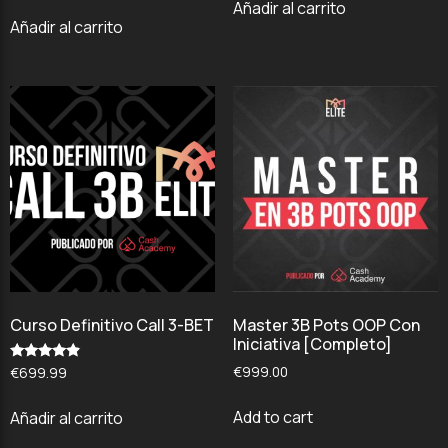
Añadir al carrito
4.67
de 5
Añadir al carrito
Curso Definitivo Call 3-BET
Master 3B Pots OOP Con
Iniciativa [Completo]
€
999.00
Valorado
€
699.99
con
4.67
de 5
Add to cart
Añadir al carrito