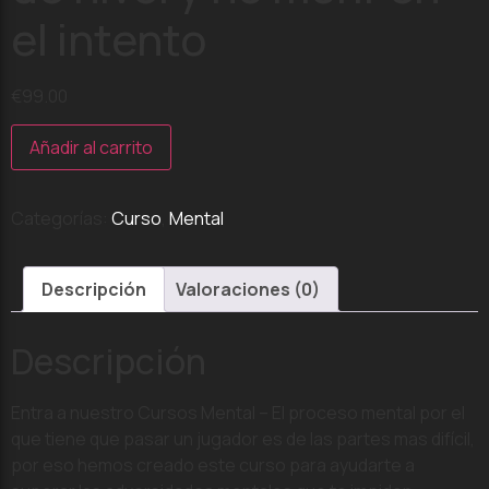
el intento
€
99.00
Añadir al carrito
Categorías:
Curso
,
Mental
Descripción
Valoraciones (0)
Descripción
Entra a nuestro Cursos Mental – El proceso mental por el
que tiene que pasar un jugador es de las partes mas difícil,
por eso hemos creado este curso para ayudarte a