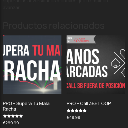
superar las adversidades mentales que te impiden
avanzar.
Productos relacionados
PRO – Supera Tu Mala
PRO – Call 3BET OOP
Racha
Valorado
€
49.99
con
Valorado
€
269.99
5.00
con
de 5