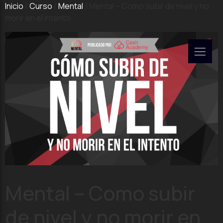
Inicio
/
Curso
/
Mental
/ Mental – Como subir de nivel y no
morir en el intento
Mental – Como subir
de nivel y no morir en