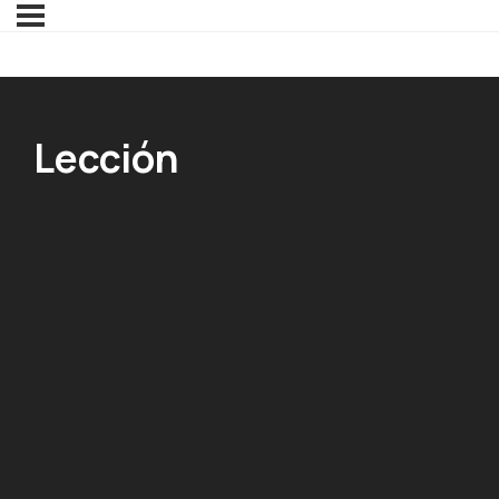
Lección