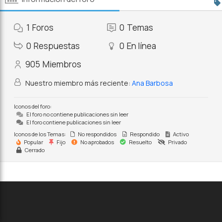
1
Foros
0
Temas
0
Respuestas
0
En línea
905
Miembros
Nuestro miembro más reciente:
Ana Barbosa
Iconos del foro:
El foro no contiene publicaciones sin leer
El foro contiene publicaciones sin leer
Iconos de los Temas:
No respondidos
Respondido
Activo
Popular
Fijo
No aprobados
Resuelto
Privado
Cerrado