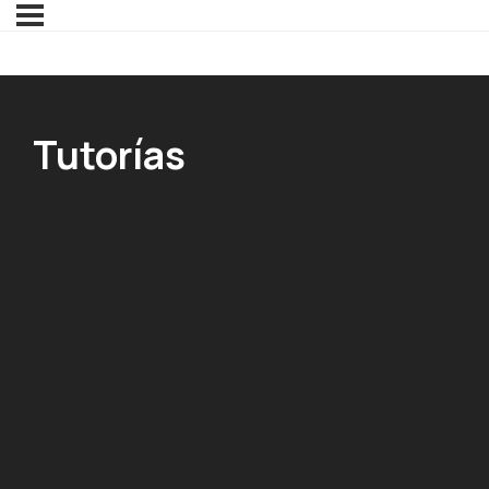
Tutorías