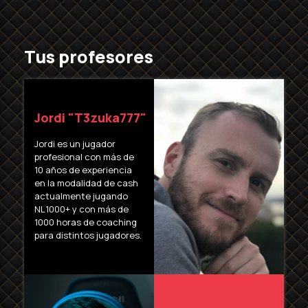
Tus profesores
Jordi "T3zuka777"​
Jordi es un jugador
profesional con más de
10 años de experiencia
en la modalidad de cash
actualmente jugando
NL1000+ y con más de
1000 horas de coaching
para distintos jugadores.