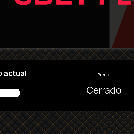
o actual
Precio
Cerrado
NSCRITO