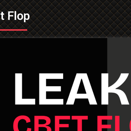
t Flop