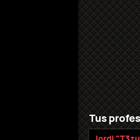
Tus profe
Jordi "T3zu