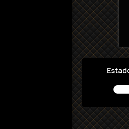
Estad
NO I