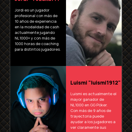
Jordi es un jugador
profesional con más de
10 años de experiencia
en la modalidad de cash
actualmente jugando
NL1000+ y con más de
1000 horas de coaching
para distintos jugadores.
Luismi "luismi1912"​
Luismi es actualmente el
mayor ganador de
NL1000 en GG Póker.
Con más de 9 años de
trayectoria puede
ayudar a los jugadores a
ver claramente sus