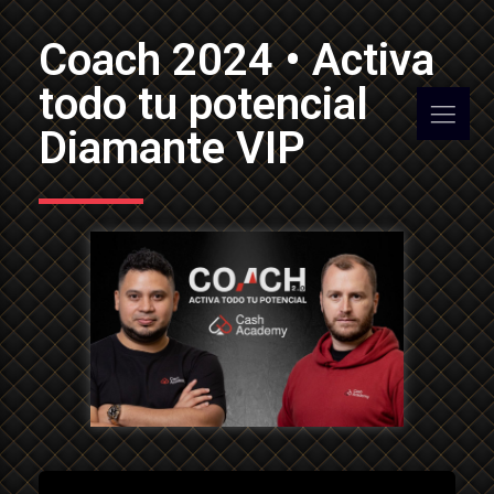
Coach 2024 • Activa
todo tu potencial
Diamante VIP