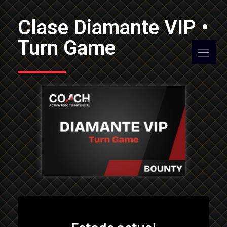
Clase Diamante VIP •
Turn Game