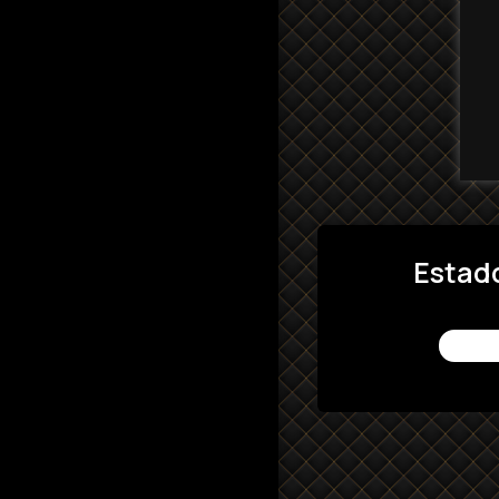
Estad
NO I